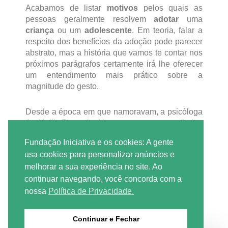
Acabamos de listar
motivos
pelos quais as
pessoas geralmente resolvem
adotar
uma
criança
ou um
adolescente
. Em teoria, falar a
respeito dos benefícios da adoção pode parecer
abstrato, mas a história que vamos te contar nos
próximos parágrafos certamente irá lhe oferecer
um entendimento mais prático sobre a
magnitude do gesto.
Desde a época em que namoravam, a psicóloga
Andrielli Prussak Alves e seu companheiro,
Jonatas Alves da Silva, residentes na cidade de
Fundação Iniciativa e os cookies: A gente
Curitiba, já pensavam na possibilidade de terem
usa cookies para personalizar anúncios e
filhos (biológicos ou não). “Quando era
melhorar a sua experiência no site. Ao
adolescente, conheci uma família formada por
continuar navegando, você concorda com a
meio da adoção. Posso dizer que esse foi o meu
chamado, o
motivo
pelo qual sempre desejei
nossa
Política de Privacidade.
adotar
uma
criança
”, comenta ela.
Continuar e Fechar
Depois de casados e totalmente cientes da