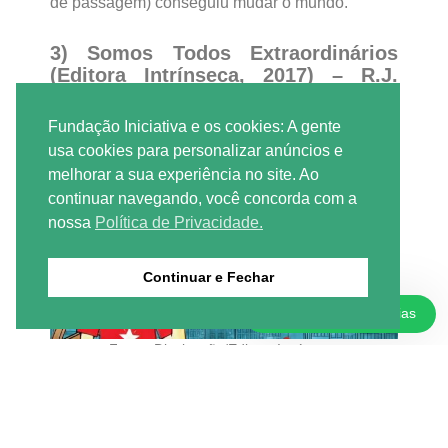
de passagem) conseguiu mudar o mundo.
3) Somos Todos Extraordinários
(Editora Intrínseca, 2017) – R.J.
Palacio
Fundação Iniciativa e os cookies: A gente
usa cookies para personalizar anúncios e
melhorar a sua experiência no site. Ao
continuar navegando, você concorda com a
nossa
Política de Privacidade.
Continuar e Fechar
Doações e Parcerias
Fonte: Divulgação/Editora Intrínseca
Baseado no romance Extraordinário, escrito pela
mesma autora, o
livro
retrata os desafios
enfrentados por Auggie Pullman, um carismático
menino de 10 anos de idade que possui uma