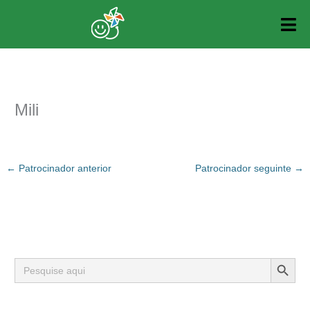
Ir
para
o
conteúdo
Mili
←
Patrocinador anterior
Patrocinador seguinte
→
Search Button
Search
for: