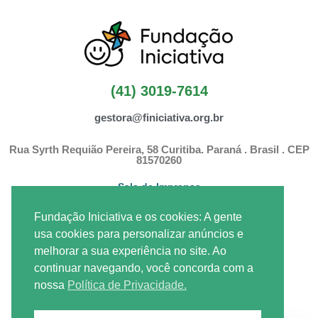
(41) 3019-7614
gestora@finiciativa.org.br
Rua Syrth Requião Pereira, 58 Curitiba. Paraná . Brasil . CEP
81570260
Sala de Imprensa
Fundação Iniciativa e os cookies: A gente
F
E
I
L
usa cookies para personalizar anúncios e
a
n
n
i
melhorar a sua experiência no site. Ao
c
v
s
n
continuar navegando, você concorda com a
e
e
t
k
SEJA UM VOLUNTÁRIO
nossa
Política de Privacidade.
b
l
a
e
o
o
g
d