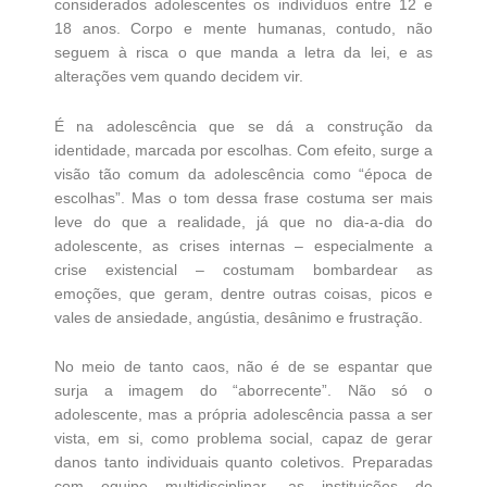
considerados adolescentes os indivíduos entre 12 e
18 anos. Corpo e mente humanas, contudo, não
seguem à risca o que manda a letra da lei, e as
alterações vem quando decidem vir.
É na adolescência que se dá a construção da
identidade, marcada por escolhas. Com efeito, surge a
visão tão comum da adolescência como “época de
escolhas”. Mas o tom dessa frase costuma ser mais
leve do que a realidade, já que no dia-a-dia do
adolescente, as crises internas – especialmente a
crise existencial – costumam bombardear as
emoções, que geram, dentre outras coisas, picos e
vales de ansiedade, angústia, desânimo e frustração.
No meio de tanto caos, não é de se espantar que
surja a imagem do “aborrecente”. Não só o
adolescente, mas a própria adolescência passa a ser
vista, em si, como problema social, capaz de gerar
danos tanto individuais quanto coletivos. Preparadas
com equipe multidisciplinar, as instituições de