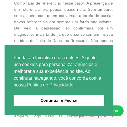
Como falar de referencial nesse caso? A presença de
um referencial era pouca, quase nula. Sem amparo,
sem alguém com quem conversar, a tarefa de buscar
novos referenciais era sempre um fardo angustiante.
Daí veio a depressão, só confirmada por um
diagnóstico mais tarde, já que o senso comum insistia
na ideia de “falta de Deus” ou “frescura”. Não apenas
um referencial: Mariana fala da importância de uma
rede de apoio em momentos de crise, formada pela
Fundação Iniciativa e os cookies: A gente
família, por amigos e pelo estado. Sem uma rede de
usa cookies para personalizar anúncios e
apoio estruturada, em um bairro esquecido pelo
melhorar a sua experiência no site. Ao
estado, em meio a uma crise existencial onde se
continuar navegando, você concorda com a
sentia diferente de todos ao redor: estavam dadas as
condições para o agravamento de algo que já é, em
nossa
Política de Privacidade.
si, doloroso.
Continuar e Fechar
Em um ambiente que não favorece o
desenvolvimento, diante de riscos e privações, sem
Doações e Parcerias
amparo, logo virão as consequências para o
emocional. Surgiu, então, a depressão, diagnosticada