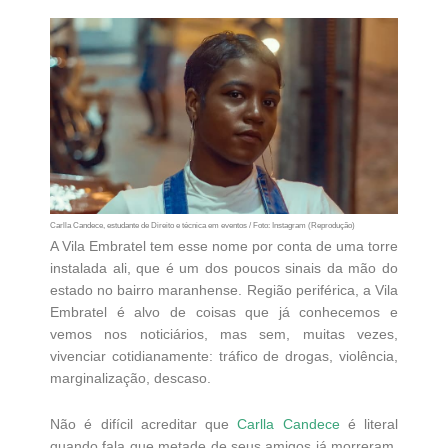
Carlla Candece, estudante de Direito e técnica em eventos / Foto: Instagram (Reprodução)
A Vila Embratel tem esse nome por conta de uma torre
instalada ali, que é um dos poucos sinais da mão do
estado no bairro maranhense. Região periférica, a Vila
Embratel é alvo de coisas que já conhecemos e
vemos nos noticiários, mas sem, muitas vezes,
vivenciar cotidianamente: tráfico de drogas, violência,
marginalização, descaso.
Não é difícil acreditar que
Carlla Candece
é literal
quando fala que metade de seus amigos já morreram,