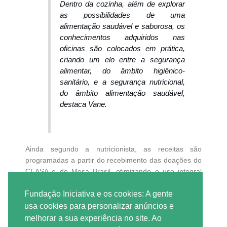
Dentro da cozinha, além de explorar
as possibilidades de uma
alimentação saudável e saborosa, os
conhecimentos adquiridos nas
oficinas são colocados em prática,
criando um elo entre a segurança
alimentar, do âmbito higiênico-
sanitário, e a segurança nutricional,
do âmbito alimentação saudável,
destaca Vane.
Ainda segundo a nutricionista, as receitas são
programadas a partir do recebimento das doações do
CEASA e do Mesa Brasil, otimizando o uso integral
dos alimentos e evitando o desperdício.
Fundação Iniciativa e os cookies: A gente
usa cookies para personalizar anúncios e
Educação alimentar como princípio de autonomia
Mais do que ensinar receitas, o projeto Sabor, Saber e
melhorar a sua experiência no site. Ao