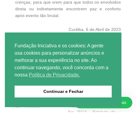
crenças, para que orem para que todos os envolvidos
direta ou indiretamente encontrem paz e conforto
após evento tão brutal.
Curitiba, 6 de Abril de 2023
Compartilhe isso:
Fundação Iniciativa e os cookies: A gente
usa cookies para personalizar anúncios e
Facebook
18+
melhorar a sua experiência no site. Ao
continuar navegando, você concorda com a
nossa
Política de Privacidade.
Relacionado
Casa 1 reabre após 3
Trinta e cinco anos do
Continuar e Fechar
meses fechada
ECA: uma linha do
7 de junho de 2024
tempo
Doações e Parcerias
Em "Notícias"
4 de novembro de 2025
Em "ECA - Estatuto da
Criança e do
Adolescente"
10 Atitudes que podem